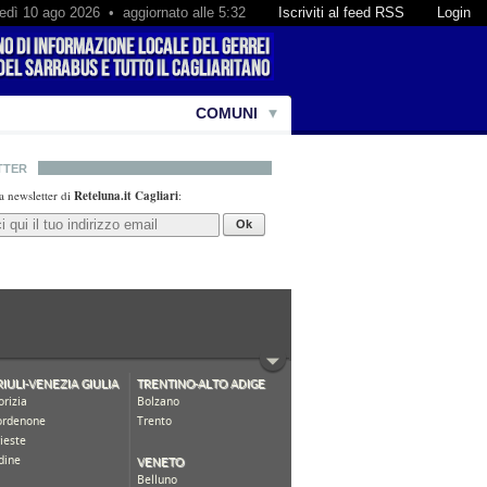
edì 10 ago 2026 • aggiornato alle 5:32
Iscriviti al feed RSS
Login
COMUNI
TTER
lla newsletter di
Reteluna.it Cagliari
:
Ok